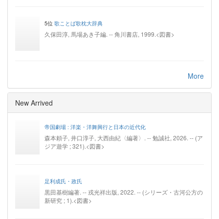
5位
歌ことば歌枕大辞典
久保田淳, 馬場あき子編. -- 角川書店, 1999.<図書>
More
New Arrived
帝国劇場 : 洋楽・洋舞興行と日本の近代化
森本頼子, 井口淳子, 大西由紀〈編著〉. -- 勉誠社, 2026. -- (ア
ジア遊学 ; 321).<図書>
足利成氏・政氏
黒田基樹編著. -- 戎光祥出版, 2022. -- (シリーズ・古河公方の
新研究 ; 1).<図書>