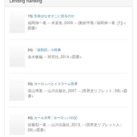
Lending Ranking
1位
生命はなぜそこに宿るのか
福岡伸一著. -- 木楽舎, 2009. -- (動的平衡 / 福岡伸一著 ; [1]).<
図書>
2位
「役割語」小辞典
金水敏編. -- 研究社, 2014.<図書>
3位
ヨーロッパとイスラーム世界
高山博著. -- 山川出版社, 2007. -- (世界史リブレット ; 58).<図
書>
4位
カール大帝 : ヨーロッパの父
佐藤彰一著. -- 山川出版社, 2013. -- (世界史リブレット人 ;
29).<図書>