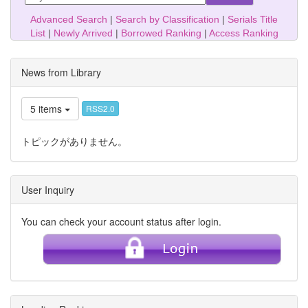
Advanced Search
|
Search by Classification
|
Serials Title
List
|
Newly Arrived
|
Borrowed Ranking
|
Access Ranking
News from Library
5 items
RSS2.0
トピックがありません。
User Inquiry
You can check your account status after login.