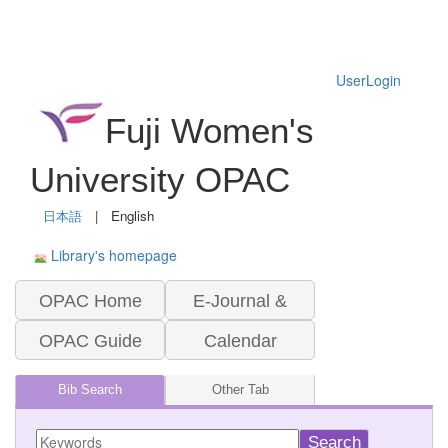
UserLogin
Fuji Women's
University OPAC
日本語
| English
Library's homepage
OPAC Home
E-Journal &
OPAC Guide
Database
Calendar
Bib Search
Other Tab
Search