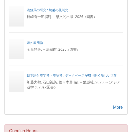
流鏑馬の研究 : 騎射の礼制史
桃崎有一郎 [著]. -- 思文閣出版, 2026.<図書>
蓮如教団論
金龍静著. -- 法藏館, 2025.<図書>
日本語と漢字音・漢語音 : データベースが切り開く新しい世界
加藤大鶴, 石山裕慈, 佐々木勇[編]. -- 勉誠社, 2026. -- (アジア
遊学 ; 320).<図書>
More
Opening Hours